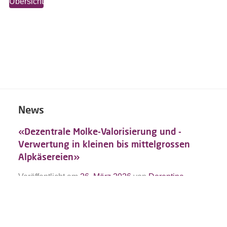
Übersicht
News
«Dezentrale Molke-Valorisierung und -
Verwertung in kleinen bis mittelgrossen
Alpkäsereien»
Veröffentlicht am
26. März 2026
von
Dorentina
Gjokaj
Beitrag lesen