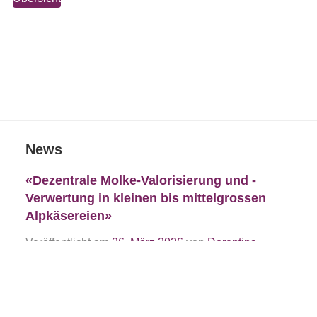
News
«Dezentrale Molke-Valorisierung und -
Verwertung in kleinen bis mittelgrossen
Alpkäsereien»
Veröffentlicht am
26. März 2026
von
Dorentina
Gjokaj
Beitrag lesen